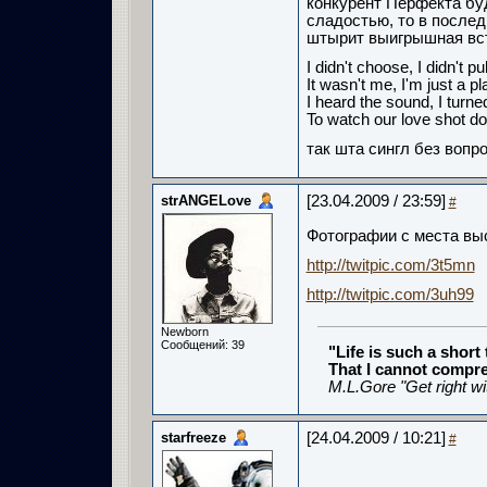
конкурент Перфекта буд
сладостью, то в послед
штырит выигрышная вс
I didn't choose, I didn't pul
It wasn't me, I'm just a p
I heard the sound, I tur
To watch our love shot d
так шта сингл без вопро
strANGELove
[23.04.2009 / 23:59]
#
Фотографии с места вы
http://twitpic.com/3t5mn
http://twitpic.com/3uh99
Newborn
Сообщений: 39
"Life is such a short
That I cannot compre
M.L.Gore "Get right w
starfreeze
[24.04.2009 / 10:21]
#