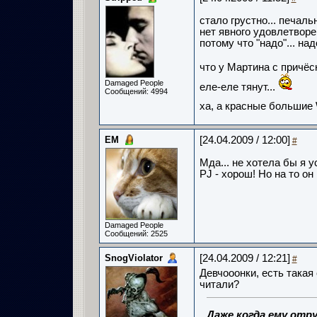
стало грустно... печальн
нет явного удовлетворе
потому что "надо"... над
что у Мартина с причё
Damaged People
еле-еле тянут...
Сообщений: 4994
ха, а красные большие 
ЕМ
[24.04.2009 / 12:00]
#
Мда... не хотела бы я 
PJ - хорош! Но на то он
Damaged People
Сообщений: 2525
SnogViolator
[24.04.2009 / 12:21]
#
Девчооонки, есть такая 
читали?
Даже когда ему отру