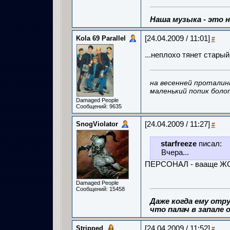
Наша музыка - это 
Kola 69 Parallel
[24.04.2009 / 11:01]
#
...неплохо тянет старый.
на весенней проталин
маленький попик боло
Damaged People
Сообщений: 9635
SnogViolator
[24.04.2009 / 11:27]
#
starfreeze
писал:
Вчера...
ПЕРСОНАЛ - вааще Ж
Damaged People
Сообщений: 15458
Даже когда ему отру
что палач в запале о
Stripped
[24.04.2009 / 11:52]
#