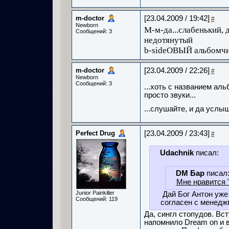
m-doctor
[23.04.2009 / 19:42]
#
Newborn
М-м-да...слабенький,
Сообщений: 3
недотянутый
b-sideОВЫЙ альбомчик
m-doctor
[23.04.2009 / 22:26]
#
Newborn
Сообщений: 3
...хоть с названием ал
просто звуки...
...слушайте, и да услыш
Perfect Drug
[23.04.2009 / 23:43]
#
Udachnik
писал:
DM Бар
писал
Мне нравится "
Junior Painkiller
Дай Бог Антон уже 
Сообщений: 119
согласен с менедж
Да, сингл стопудов. Вс
напомнило Dream on и 