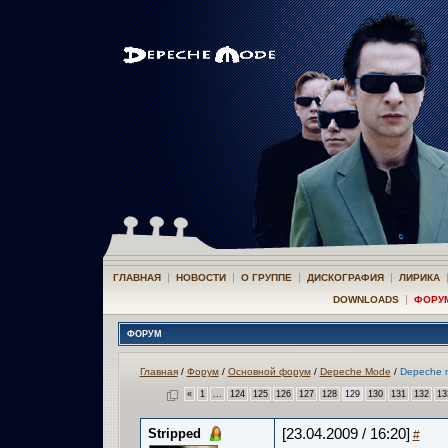
|
|
|
|
ГЛАВНАЯ
НОВОСТИ
О ГРУППЕ
ДИСКОГРАФИЯ
ЛИРИКА
|
DOWNLOADS
ФОРУ
ФОРУМ
Главная
/
Форум
/
Основной форум
/
Depeche Mode
/
Depeche m
«
1
...
124
125
126
127
128
129
130
131
132
13
Stripped
[23.04.2009 / 16:20]
#