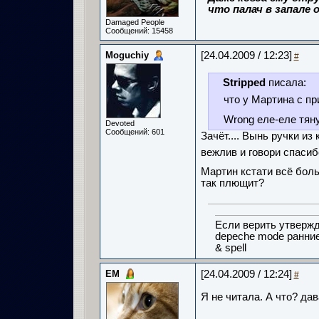
что палач в запале о
Damaged People
Сообщений: 15458
Moguchiy
[24.04.2009 / 12:23]
#
Stripped
писала:
что у Мартина с п
Wrong еле-еле тяну
Devoted
Сообщений: 601
Зачёт.... Вынь ручки из
вежлив и говори спасиб
Мартин кстати всё боль
так плющит?
Если верить утвержд
depeche mode ранни
& spell
ЕМ
[24.04.2009 / 12:24]
#
Я не читала. А что? дав