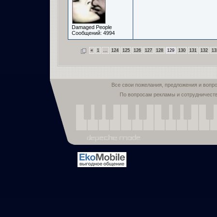
Damaged People
Сообщений: 4994
«
1
...
124
125
126
127
128
129
130
131
132
13
Все свои пожелания, предложения и вопр
По вопросам рекламы и сотрудничест