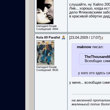
слушайте, ну Хайло 200
Лив... хорошо, когда ес
дело Флюковскими забо
в красивой обёртке дидж
Damaged People
Сообщений: 4994
Kola 69 Parallel
[23.04.2009 / 17:07]
#
maknow
писал:
TheThousand
Всеобщих симпа
Damaged People
Сообщений: 9635
у кого это здесь с
у меня... всеобщая сим
на весенней проталин
маленький попик боло