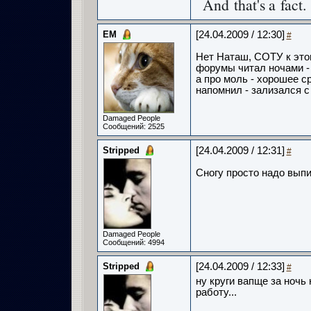
And that's a fact.
ЕМ
[24.04.2009 / 12:30]
#
Нет Наташ, СОТУ к это
форумы читал ночами - 
а про моль - хорошее с
напомнил - зализался с
Damaged People
Сообщений: 2525
Stripped
[24.04.2009 / 12:31]
#
Сногу просто надо выпит
Damaged People
Сообщений: 4994
Stripped
[24.04.2009 / 12:33]
#
ну круги вапще за ночь 
работу...