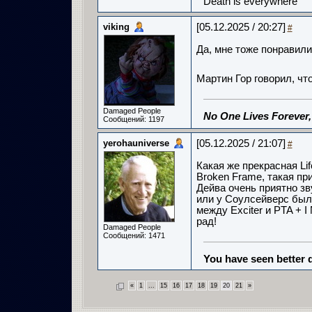
Death is everywhere
viking
[05.12.2025 / 20:27]
#
Да, мне тоже понравили
Мартин Гор говорил, чт
Damaged People
No One Lives Forever
Сообщений: 1197
yerohauniverse
[05.12.2025 / 21:07]
#
Какая же прекрасная Lif
Broken Frame, такая при
Дейва очень приятно зв
или у Соулсейверс было 
между Exciter и PTA + 
рад!
Damaged People
Сообщений: 1471
You have seen better d
«
1
...
15
16
17
18
19
20
21
»