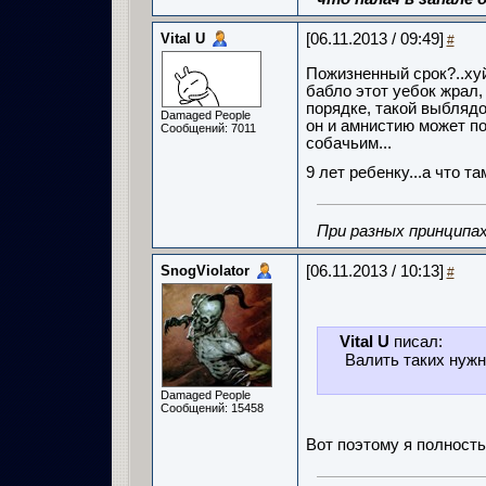
Vital U
[06.11.2013 / 09:49]
#
Пожизненный срок?..хуй
бабло этот уебок жрал,
порядке, такой выблядок
Damaged People
он и амнистию может по
Сообщений: 7011
собачьим...
9 лет ребенку...а что т
При разных принципах
SnogViolator
[06.11.2013 / 10:13]
#
Vital U
писал:
Валить таких нужно
Damaged People
Сообщений: 15458
Вот поэтому я полность