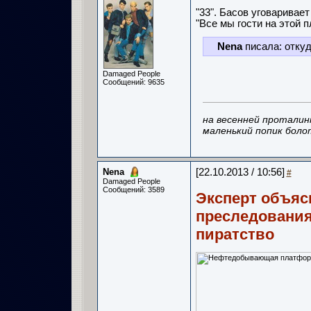
"33". Басов уговаривае
"Все мы гости на этой п
Nena
писала: откуд
Damaged People
Сообщений: 9635
на весенней проталин
маленький попик боло
Nena
[22.10.2013 / 10:56]
#
Damaged People
Сообщений: 3589
Эксперт объяс
преследования
пиратство