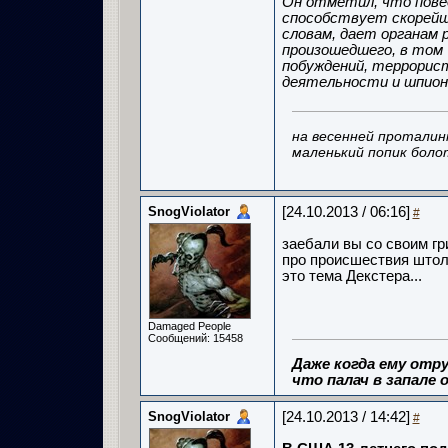
Он отметил, что повед
способствует скорейш
словам, дает органам 
произошедшего, в том
побуждений, террорист
деятельности и шпион
на весенней проталин
маленький попик боло
SnogViolator
[24.10.2013 / 06:16]
#
заебали вы со своим гри
про происшествия што
это тема Декстера...
Damaged People
Сообщений: 15458
Даже когда ему отру
что палач в запале о
SnogViolator
[24.10.2013 / 14:42]
#