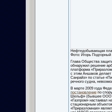
Нефтедобывающая пла
Фото: Игорь Подгорный
Глава Общества защит
обнаружил решение арб
платформа «Приразломн
с этим Аншаков делает
Санрайз» по статье «П
речного судна, невозмо
В марте 2009 года Фед
постановление
по спору
Шельф» (бывшее ООО «
«Газпром» настаивал н
стационарным объектом,
«Приразломная» являет