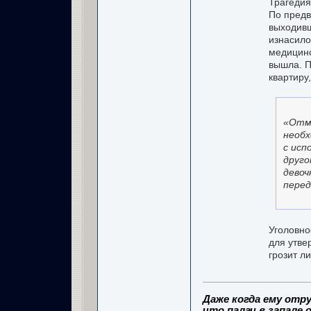
Трагедия
По предв
выходивш
изнасило
медицинс
вышла. П
квартиру,
«Отме
необх
с исп
друго
девоч
пере
Уголовно
для утве
грозит л
Даже когда ему отру
что палач в запале о