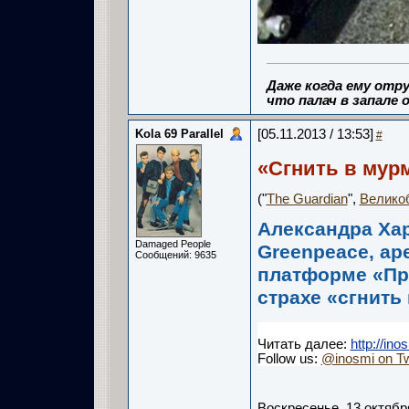
Даже когда ему отру
что палач в запале о
Kola 69 Parallel
[05.11.2013 / 13:53]
#
«Сгнить в мур
("
The Guardian
",
Велико
Александра Хар
Damaged People
Greenpeace, ар
Сообщений: 9635
платформе «Пр
страхе «сгнить
Читать далее:
http://in
Follow us:
@inosmi on Tw
Воскресенье, 13 октябр