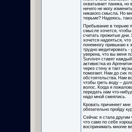
охватывает паника, но в
ничего не могу изменить
никакого смысла. Но мн
тюрьме? Надеюсь, таког
Пребывание в тюрьме п
смысле хочется, чтобы
считать прожитые дни. 
хочется надеяться, что 
понемногу привыкаю к э
трудно медитировать - 
уверена, что вы меня п
Survive» ставят каждый 
активистка из Аргенити
через стену в такт му
помогают. Нам до сих п
обстоятельства. Нам в
чтобы греть воду – дол
волос. Когда я пожалов
передать нам что-нибуд
надо мной смеялись.
Кровать причиняет мне 
обязательно пройду ку
Сейчас я стала другим 
что само по себе хорош
воспринимать многие в