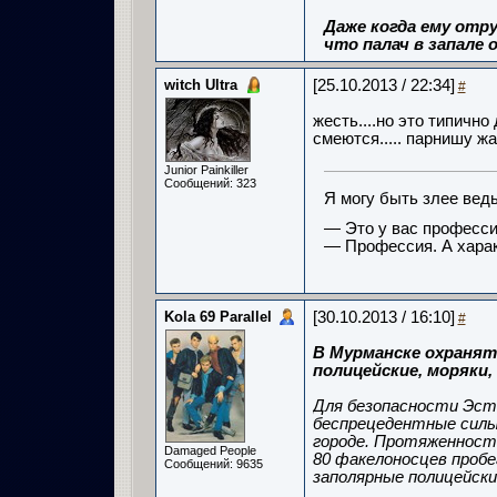
Даже когда ему отру
что палач в запале о
witch Ultra
[25.10.2013 / 22:34]
#
жесть....но это типично
смеются..... парнишу жа
Junior Painkiller
Сообщений: 323
Я могу быть злее вед
— Это у вас професси
— Профессия. А харак
Kola 69 Parallel
[30.10.2013 / 16:10]
#
В Мурманске охранят
полицейские, моряки,
Для безопасности Эст
беспрецедентные силы.
городе. Протяженност
Damaged People
80 факелоносцев пробе
Сообщений: 9635
заполярные полицейски
...