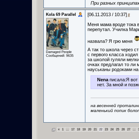
При разных принципах
Kola 69 Parallel
[06.11.2013 / 10:37]
#
Меня мама вроде тока в
перепутал. Училка Мари
назвала? Я грю меня
А так то школа через с
Damaged People
с первого класса ходил
Сообщений: 9635
за школой гуляли мелки
очках предлагал то ли 
науськаны родоками на 
Nena
писала:Я вот 
нет. За мной и поз
на весенней проталин
маленький попик боло
«
1
...
17
18
19
20
21
22
23
24
25
26
27
...