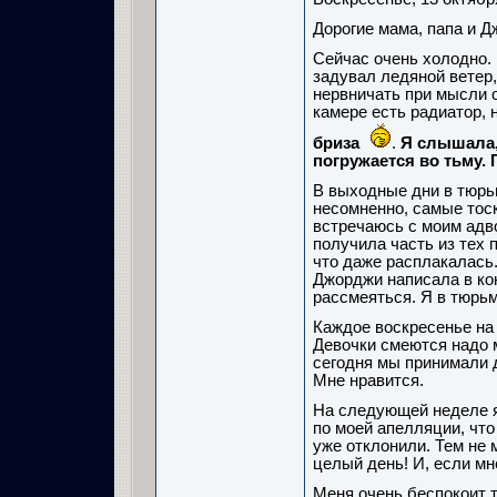
Дорогие мама, папа и Д
Сейчас очень холодно.
задувал ледяной ветер,
нервничать при мысли о
камере есть радиатор, 
бриза
.
Я слышала,
погружается во тьму. 
В выходные дни в тюрьм
несомненно, самые тоск
встречаюсь с моим адво
получила часть из тех 
что даже расплакалась.
Джорджи написала в кон
рассмеяться. Я в тюрьм
Каждое воскресенье на
Девочки смеются надо 
сегодня мы принимали д
Мне нравится.
На следующей неделе я
по моей апелляции, что
уже отклонили. Тем не 
целый день! И, если мн
Меня очень беспокоит 