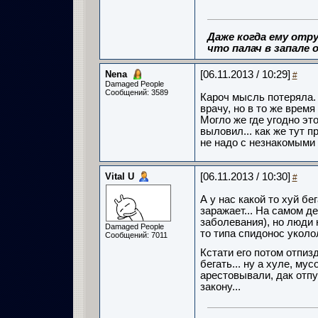
Даже когда ему отру
что палач в запале о
Nena
[06.11.2013 / 10:29]
#
Damaged People
Сообщений: 3589
Кароч мысль потеряла. 
врачу, но в то же время
Могло же где угодно эт
выловил... как же тут п
не надо с незнакомыми
Vital U
[06.11.2013 / 10:30]
#
А у нас какой то хуй бе
заражает... На самом де
заболевания), но люди 
Damaged People
то типа спидонос уколо
Сообщений: 7011
Кстати его потом отпиз
бегать... ну а хуле, мус
арестовывали, дак отпу
закону...