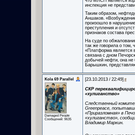
что МЛСП является изд
инспекция не представи
Таким образом, нефтед
Аншаков. «Возбуждение 
произошло в нарушение
преступления и отсутст
признаков состава пре
На суде по обжаловани
так же говорила о том,
«Платформа является в
связана с дном Печорск
добычей нефти, она не
Барышкин, представляю
Kola 69 Parallel
[23.10.2013 / 22:49]
#
СКР переквалифициро
«хулиганство»
Следственный комитет
Greenpeace, попытав
«Приразломная» в Печ
Damaged People
«хулиганство», сообщ
Сообщений: 9635
Владимир Маркин.