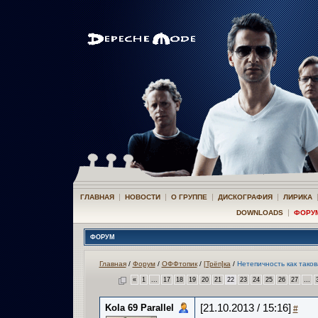
|
|
|
|
ГЛАВНАЯ
НОВОСТИ
О ГРУППЕ
ДИСКОГРАФИЯ
ЛИРИКА
|
DOWNLOADS
ФОРУ
ФОРУМ
Главная
/
Форум
/
ОФФтопик
/
[Трёп]ка
/
Нетепичность как тако
«
1
...
17
18
19
20
21
22
23
24
25
26
27
...
Kola 69 Parallel
[21.10.2013 / 15:16]
#