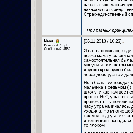
первых охуенный сдер
начать свою маньячную 
наказания от совершенн
Страх-единственный сп
При разных принципах
Nena
[06.11.2013 / 10:23]
#
Damaged People
Сообщений: 3589
Я вот вспоминаю, ходила
позже мама уволакивала
самостоятельная была. 
минуты и там, потом мы
другого края нужно бы
через дорогу, а там да
Но в больших городах с
мальчика в седьмом (!)
школу, и как там все пе
просто. НеТ, у нас все 
провожать - у половины
часу утра начиналась, 
уходила. Но многие доб
как моя подруга, из час
и контингент попадался
то плохом.