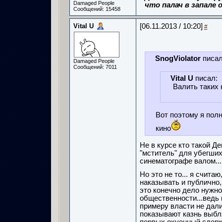
Damaged People
что палач в запале о
Сообщений: 15458
Vital U
[06.11.2013 / 10:20]
#
SnogViolator
писал
Damaged People
Сообщений: 7011
Vital U
писал:
Валить таких н
Вот поэтому я полн
кино
Не в курсе кто такой Де
"мститель" для убегших
синематографе валом...
Но это не то... я счита
наказывать и публично,
это конечно дело нужно
общественности...ведь 
примеру власти не дали 
показывают казнь выбля