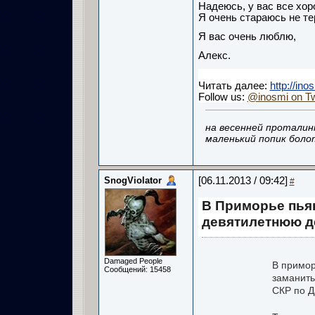
Надеюсь, у вас все хор
Я очень стараюсь не те
Я вас очень люблю,
Алекс.
Читать далее:
http://in
Follow us:
@inosmi on Tw
на весенней проталин
маленький попик боло
SnogViolator
[06.11.2013 / 09:42]
#
В Приморье пья
девятилетнюю д
Damaged People
В примор
Сообщений: 15458
заманить
СКР по Д