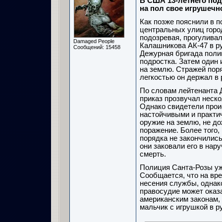
В США 13-летнего подр
на пол свое игрушечн
Как позже пояснили в п
центральных улиц город
подозревая, прогуливал
Damaged People
Калашникова АК-47 в р
Сообщений: 15458
Дежурная бригада поли
подростка. Затем один 
на землю. Стражей поряд
легкостью он держал в 
По словам лейтенанта Д
приказ прозвучал неско
Однако свидетели прои
настойчивыми и практич
оружие на землю, не до
поражение. Более того,
порядка не закончились
они заковали его в нару
смерть.
Полиция Санта-Розы уж
Сообщается, что на вр
несения службы, однако
правосудие может оказа
американским законам, 
мальчик с игрушкой в р