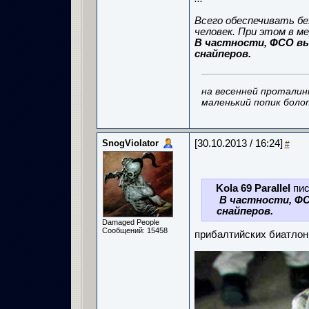
Всего обеспечивать б
человек. При этом в м
В частности, ФСО вы
снайперов.
на весенней проталин
маленький попик боло
SnogViolator
[30.10.2013 / 16:24]
#
Kola 69 Parallel
пис
В частности, ФС
снайперов.
Damaged People
Сообщений: 15458
прибалтийских биатлон