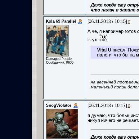
Даже когда ему отру
что палач в запале о
Kola 69 Parallel
[06.11.2013 / 10:15]
#
А че, я например готов
стул
Vital U
писал: Пожи
налоги, что бы на 
Damaged People
Сообщений: 9635
на весенней проталин
маленький попик боло
SnogViolator
[06.11.2013 / 10:17]
#
я думаю, что большинст
нихуя ничего не решает.
Даже когда ему отру