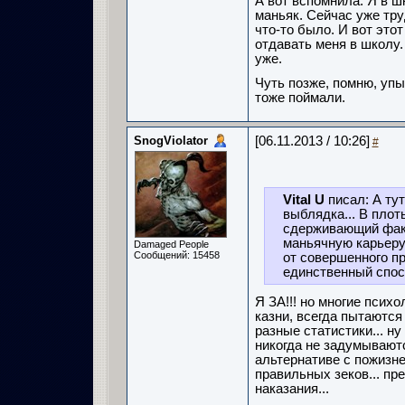
А вот вспомнила. Я в ш
маньяк. Сейчас уже тру
что-то было. И вот это
отдавать меня в школу.
уже.
Чуть позже, помню, упы
тоже поймали.
SnogViolator
[06.11.2013 / 10:26]
#
Vital U
писал: А ту
выблядка... В плот
сдерживающий фак
маньячную карьеру 
Damaged People
Сообщений: 15458
от совершенного пр
единственный спос
Я ЗА!!! но многие псих
казни, всегда пытаются
разные статистики... ну
никогда не задумываютс
альтернативе с пожизн
правильных зеков... пр
наказания...