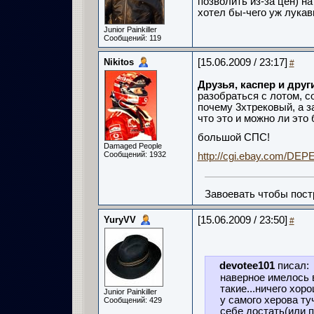
позволить из-за цен) на
хотел бы-чего уж лукави
Junior Painkiller
Сообщений: 119
Nikitos
[15.06.2009 / 23:17]
#
Друзья, каспер и друг
разобраться с лотом, с
почему 3хтрековый, а з
что это и можно ли это 
большой СПС!
Damaged People
Сообщений: 1932
http://cgi.ebay.com/D
Завоевать чтобы пост
YuryVV
[15.06.2009 / 23:50]
#
devotee101
писал:
наверное имелось 
такие...ничего хоро
Junior Painkiller
у самого херова ту
Сообщений: 429
себе достать(или п