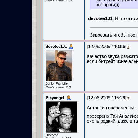
Сообщений: 1932
же проги)))
devotee101,
И
что это 
Завоевать чтобы пост
devotee101
[12.06.2009 / 10:56]
#
Качество звука разжато
если битрейт изначаль
Junior Painkiller
Сообщений: 119
Playangel
[12.06.2009 / 15:28]
#
Антон..он вперемешку .
проверено Тай Аналайзе
очень редкий..даже в т
Devoted