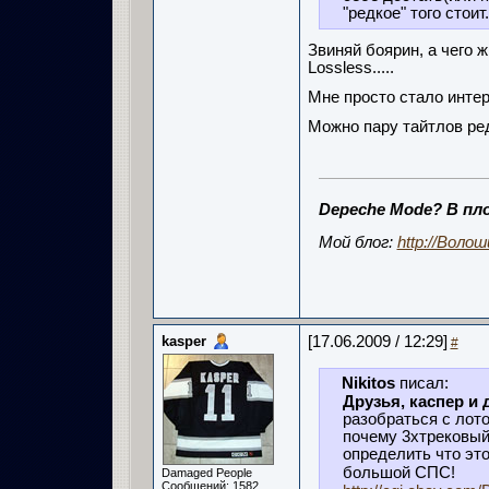
"редкое" того стоит
Звиняй боярин, а чего ж
Lossless.....
Мне просто стало интере
Можно пару тайтлов ре
Depeche Mode? В пло
Мой блог:
http://Воло
kasper
[17.06.2009 / 12:29]
#
Nikitos
писал:
Друзья, каспер и
разобраться с лото
почему 3хтрековый,
определить что это
большой СПС!
Damaged People
Сообщений: 1582