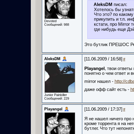
AleksDM
писал:
Хотелось бы узнать
Что это? по какому
прикупить и т.п. и
Devoted
кстати, про Mirror 
Сообщений: 988
где нибудь еще Дэ
Это бутлик ПРЕШОС Р
AleksDM
[11.06.2009 / 16:58]
#
Playangel
, твои ответы 
понятно о чем ответ и 
mirror нашел -
http://cd
даже офф сайт есть -
h
Junior Painkiller
Сообщений: 229
Playangel
[11.06.2009 / 17:37]
#
Я не нашел ничего про н
кроме торрента я на не
бутлег. Что тут непонят