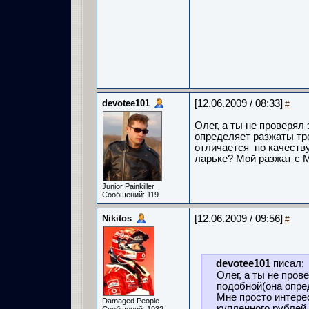
devotee101
[12.06.2009 / 08:33]
#
Олег, а ты не проверял 
определяет разжаты тр
отличается по качеству
ларьке? Мой разжат с М
Junior Painkiller
Сообщений: 119
Nikitos
[12.06.2009 / 09:56]
#
devotee101
писал:
Олег, а ты не прове
подобной(она опре
Мне просто интере
Damaged People
купленного рублей 