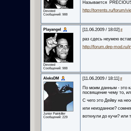
Называется PRECIOU
http://torrents.ru/forum/vi
Devoted
Сообщений: 988
Playangel
[11.06.2009 / 18:02]
#
раз сдесь неумею вста
http://forum.dep-mod.ru/i
Devoted
Сообщений: 988
AleksDM
[11.06.2009 / 18:11]
#
По моим данным - это как
посвящение чему то, ил
С чего это Дейву на н
или неизданное? сомне
Junior Painkiller
воткнули до кучи? или 
Сообщений: 229