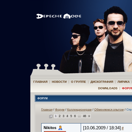
|
|
|
|
ГЛАВНАЯ
НОВОСТИ
О ГРУППЕ
ДИСКОГРАФИЯ
ЛИРИКА
|
DOWNLOADS
ФОРУ
ФОРУМ
Главная
/
Форум
/
Коллекционерам
/
Обменяемся опытом
/
Спр
1
2
3
4
5
6
...
46
»
Nikitos
[10.06.2009 / 18:34]
#