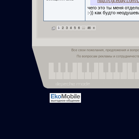
http://cgi.ebay.c
чего это ты меня отдель
:-)) как будто неодушев
1
2
3
4
5
6
...
46
»
Все свои пожелания, предложения и вопр
По вопросам рекламы и сотрудничест