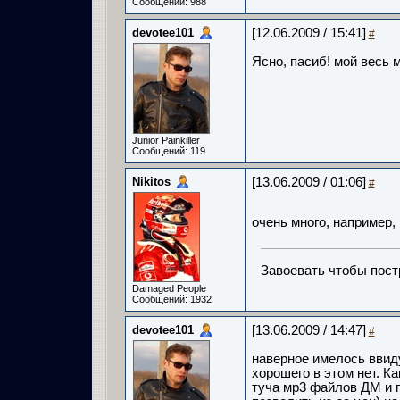
Сообщений: 988
devotee101
[12.06.2009 / 15:41]
#
Ясно, пасиб! мой весь 
Junior Painkiller
Сообщений: 119
Nikitos
[13.06.2009 / 01:06]
#
очень много, например, 
Завоевать чтобы пост
Damaged People
Сообщений: 1932
devotee101
[13.06.2009 / 14:47]
#
наверное имелось ввиду
хорошего в этом нет. Ка
туча мр3 файлов ДМ и п