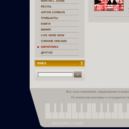
MARTIN L. GORE
RECOIL
ANTON CORBIJN
ТРИБЬЮТЫ
КНИГИ
ВИНИЛ
LIVE HERE NOW
CHROME DREAMS
КИРИЛЛИКА
ДРУГОЕ
ПОИСК
Все свои пожелания, предложения и вопр
По вопросам рекламы и сотрудничест