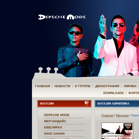
|
|
|
|
ГЛАВНАЯ
НОВОСТИ
О ГРУППЕ
ДИСКОГРАФИЯ
ЛИРИКА
|
DOWNLOADS
ФОРУ
МАГАЗИН
МАГАЗИН КИРИЛЛИКА
DEPECHE MODE
Главная
/
Магазин
/
Кири
МЕРЧАНДАЙЗ
ЮВЕЛИРКА
DAVE GAHAN