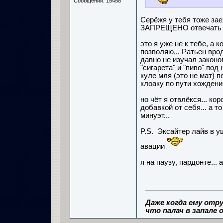
Сообщений: 15458
Серёжя у тебя тоже зае
ЗАПРЕЩЕНО отвечать см
это я уже не к тебе, а к
позволяю... Ратьен вроде
давно не изучал законов
"сигарета" и "пиво" под 
куле мля (это не мат) 
клоаку по пути хождени
но чёт я отвлёкся... ко
добавкой от себя... а т
минуэт...
P.S. Эксайтер лайв в уш
авации
я на паузу, пардонте...
Даже когда ему отру
что палач в запале о