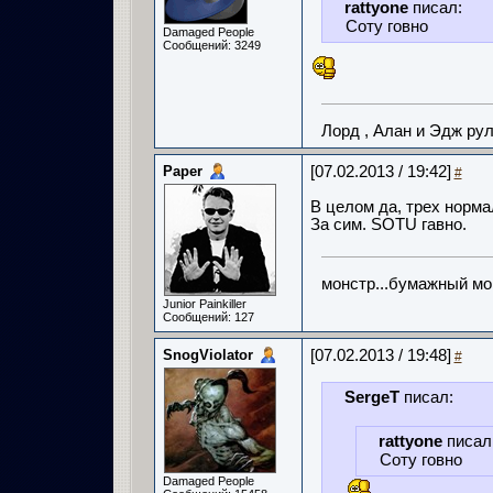
rattyone
писал:
Соту говно
Damaged People
Сообщений: 3249
Лорд , Алан и Эдж ру
Paper
[07.02.2013 / 19:42]
#
В целом да, трех норма
За сим. SOTU гавно.
монстр...бумажный мо
Junior Painkiller
Сообщений: 127
SnogViolator
[07.02.2013 / 19:48]
#
SergeT
писал:
rattyone
писал
Соту говно
Damaged People