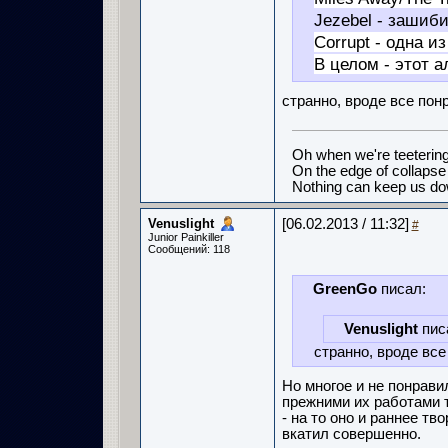
Jezebel - зашиби
Corrupt - одна и
В целом - этот 
странно, вроде все пон
Oh when we're teeterin
On the edge of collapse
Nothing can keep us d
Venuslight
[06.02.2013 / 11:32]
#
Junior Painkiller
Сообщений: 118
GreenGo
писал:
Venuslight
пис
странно, вроде вс
Но многое и не понрави
прежними их работами т
- на то оно и раннее т
вкатил совершенно.