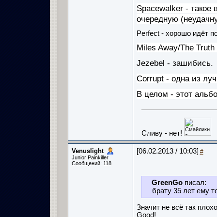
Spacewalker - такое 
очередную (неудачн
Perfect - хорошо идёт п
Miles Away/The Truth 
Jezebel - зашибись.
Corrupt - одна из лу
В целом - этот альб
Сливу - нет!
Venuslight
[06.02.2013 / 10:03]
#
Junior Painkiller
Сообщений: 118
GreenGo
писал:
брату 35 лет ему т
Значит не всё так плох
Good!