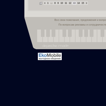
«
1
...
8
9
10
11
12
13
14
15
»
Все свои пожелания, предложения и вопр
По вопросам рекламы и сотрудничест