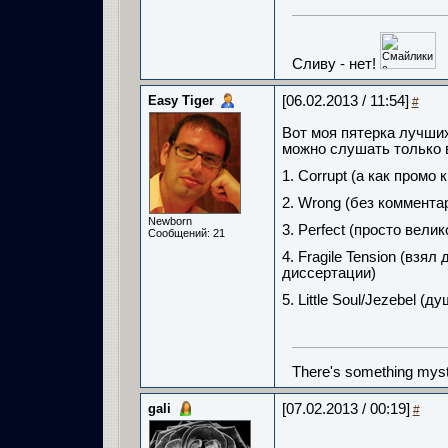
Сливу - нет!
Easy Tiger
[06.02.2013 / 11:54]
#
Вот моя пятерка лучших
можно слушать только 
1. Corrupt (а как промо 
2. Wrong (без коммента
Newborn
3. Perfect (просто вели
Сообщений: 21
4. Fragile Tension (взя
диссертации)
5. Little Soul/Jezebel 
There's something mysti
gali
[07.02.2013 / 00:19]
#