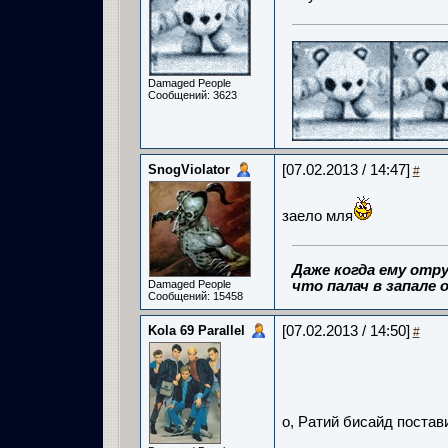
Damaged People
Сообщений: 3623
SnogViolator
[07.02.2013 / 14:47]
#
заело мля
Даже когда ему отру
Damaged People
что палач в запале о
Сообщений: 15458
Kola 69 Parallel
[07.02.2013 / 14:50]
#
о, Ратий бисайд постави