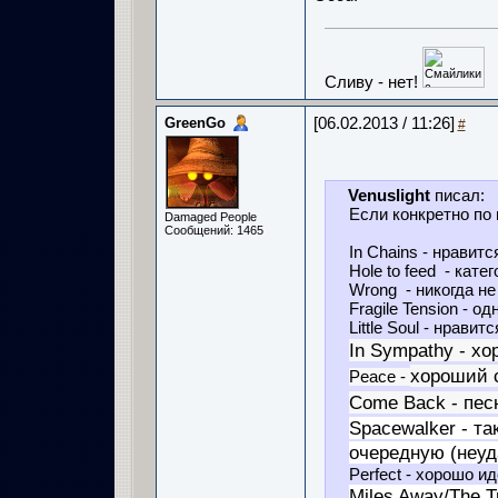
Сливу - нет!
GreenGo
[06.02.2013 / 11:26]
#
Venuslight
писал:
Если конкретно по 
Damaged People
Сообщений: 1465
In Chains - нравит
Hole to feed - кате
Wrong - никогда не
Fragile Tension - о
Little Soul - нравитс
In Sympathy - х
хороший 
Peace -
Come Back - пес
Spacewalker - та
очередную (неуд
Perfect - хорошо и
Miles Away/The Tr