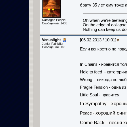
брату 35 лет ему тоже 
Damaged People
Oh when we're teeterin
Сообщений: 1465
On the edge of collapse
Nothing can keep us d
Venuslight
[06.02.2013 / 10:01]
#
Junior Painkiller
Сообщений: 118
Если конкретно по пово
In Chains - нравится т
Hole to feed - категори
Wrong - никогда не люб
Fragile Tension - одна и
Little Soul - нравится.
In Sympathy - хорош
хороший синт
Peace -
Come Back - песня х