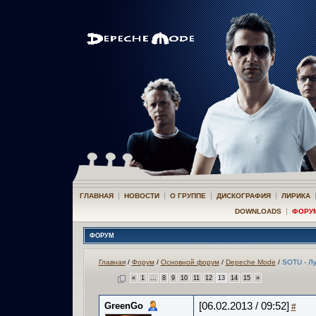
|
|
|
|
ГЛАВНАЯ
НОВОСТИ
О ГРУППЕ
ДИСКОГРАФИЯ
ЛИРИКА
|
DOWNLOADS
ФОРУ
ФОРУМ
Главная
/
Форум
/
Основной форум
/
Depeche Mode
/
SOTU - Л
«
1
...
8
9
10
11
12
13
14
15
»
GreenGo
[06.02.2013 / 09:52]
#