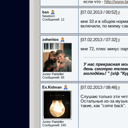
если что -
http://www.l
bsn
[07.02.2013 / 00:52]
#
Newborn
Сообщений: 12
мне 33 и в общем норма
включили, по моему са
zeheritos
[07.02.2013 / 07:32]
#
мне 72, плюс минус пар
У нас прекрасная м
день смотрю телеви
молодёжь! " (х/ф "Ку
Junior Painkiller
Сообщений: 65
Ex.Kidman
[07.02.2013 / 08:46]
#
Слушаю только эти четыре
Остальные из-за музык
такие, как "come back".
Junior Painkiller
Сообщений: 240