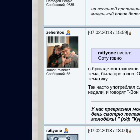
Damaged People
Сообщений: 9635
на весенней проталин
маленький попик боло
zeheritos
[07.02.2013 / 15:59]
#
rattyone
писал:
Соту говно
в бригаде монтажников 
Junior Painkiller
тема, была про говно. 
Сообщений: 65
тематику.
Так часто употреблял с
издали, и говорят "-Во
У нас прекрасная м
день смотрю телеви
молодёжь! " (х/ф "Ку
rattyone
[07.02.2013 / 18:00]
#