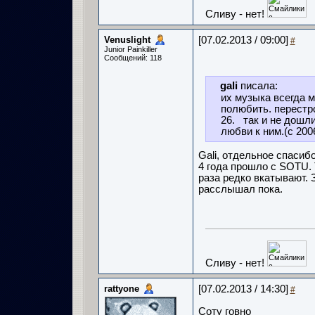
Сливу - нет!
Venuslight
[07.02.2013 / 09:00]
#
Junior Painkiller
Сообщений: 118
gali
писала:
их музыка всегда м
полюбить. перестро
26. так и не дошли
любви к ним.(с 20
Gali, отдельное спасиб
4 года прошло с SOTU. 
раза редко вкатывают. За
расслышал пока.
Сливу - нет!
rattyone
[07.02.2013 / 14:30]
#
Соту говно