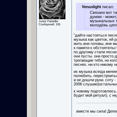
Venuslight
писал:
Связано вот та
думаю - может,
музыкальных 
Junior Painkiller
Сообщений: 195
молодёжь цепля
"дайте настояться песн
музыка как цветок, ей 
жить вне головы, вне мы
к памяти к обстоятельст
по другому стали песни 
они пусты. они просто д
трогающие тебя, но кого
песнях. ни кто никому 
их музыка всегда меняе
полюбить. перестроитьс
и не дошли руки. соту 
2006 слушаю)остальны
к новому подготовлюсь.
будет мой ритуал). с 
вместе мы сила! Депе